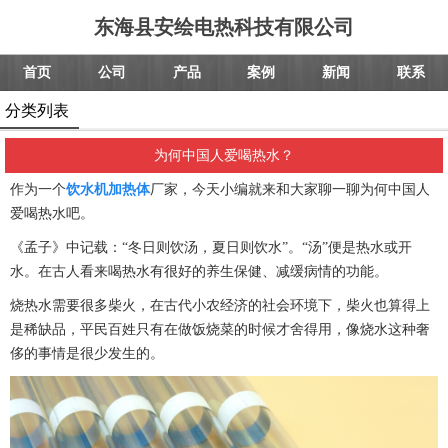
东海县安绘电热科技有限公司
首页
公司
产品
案例
新闻
联系
分类列表
为何中国人爱喝热水？
作为一个
饮水机加热体
厂家，今天小编就来和大家聊一聊为何中国人
爱喝热水吧。
《孟子》中记载：“冬日则饮汤，夏日则饮水”。“汤”便是热水或开
水。在古人看来喝热水有很好的养生保健、减缓病情的功能。
烧热水需要很多柴火，在古代小农经济的社会环境下，柴火也算得上
是稀缺品，平民百姓只有在做饭烧菜的时候才舍得用，像烧水这种奢
侈的事情是很少发生的。