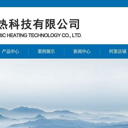
产品中心
案例展示
新闻中心
阿里店铺
墨烯陶瓷加热管
案例展示
公司新闻
墨烯石英加热管
行业新闻
热式饮水机加热体
推荐新闻
锅炉采暖炉加热体
你开水机加热体
石墨烯加热模组