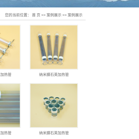
您的当前位置：
首 页
>>
案例展示
>>
案例展示
英加热管
纳米膜石英加热管
英加热管
纳米膜石英加热管