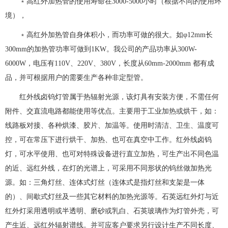
﹡高红外加热管的使用寿命在3000-5000小时（根据不同的使用环
境），
﹡高红外加热管自身体积小，而功率可做的很大。如φ12mm长
300mm的加热管功率可做到1KW。我公司的产品功率从300W-
6000W，电压有110V、220V、380V，长度从60mm-2000mm 都有成
品，并可根据用户的需要生产各种非定型管。
红外线卤钨灯管属于热辐射光源，该灯具有安装方便，不需任何
附件、交直流电路都能使用等优点。主要用于工业加热或烘干，如：
线路板对接、各种烘漆、胶片、加温等。使用时清洁、卫生、温度可
控，可在常压下进行烘干、加热、也可在真空中工作。红外线卤钨
灯，可水平使用、也可对特殊设备进行直立加热，可生产出不同色温
的近、远红外线，在灯的光谱上，可采用不同形状的钨丝做加热光
源。如：三角灯丝、连体式灯丝（连体式是指灯丝和支架是一体
的）、间歇式灯丝及一些其它材料的加热光源等。石英远红外灯与近
红外灯采用透明或半透明、磨砂或乳白、石英玻璃作为灯管外壳，可
产生近、远红外辐射谱线。并可应客户要求另行设计生产不同长度、